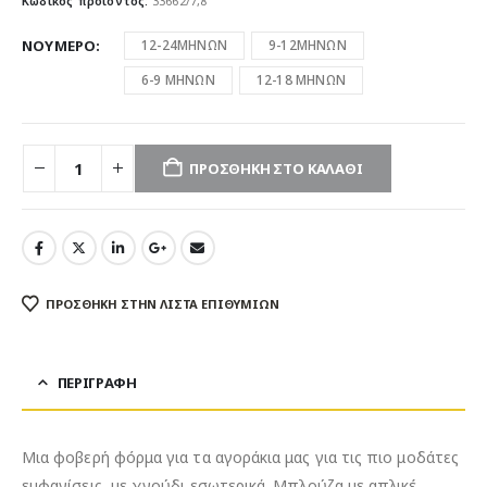
Κωδικός προϊόντος:
33662/7,8
ΝΟΥΜΕΡΟ
12-24ΜΗΝΩΝ
9-12ΜΗΝΩΝ
6-9 ΜΗΝΩΝ
12-18 ΜΗΝΩΝ
ΠΡΟΣΘΉΚΗ ΣΤΟ ΚΑΛΆΘΙ
ΠΡΌΣΘΉΚΗ ΣΤΗΝ ΛΊΣΤΑ ΕΠΙΘΥΜΙΏΝ
ΠΕΡΙΓΡΑΦΉ
Μια φοβερή φόρμα για τα αγοράκια μας για τις πιο μοδάτες
εμφανίσεις, με χνούδι εσωτερικά. Μπλούζα με απλικέ