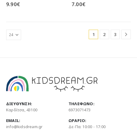
0
out of 5
0
out of 5
9.90
€
7.00
€
πολλαπλές
πολλαπλές
παραλλαγές.
παραλλαγές.
Οι
Οι
επιλογές
επιλογές
μπορούν
μπορούν
1
2
3
να
να
επιλεγούν
επιλεγούν
στη
στη
σελίδα
σελίδα
του
του
προϊόντος
προϊόντος
ΔΙΕΎΘΥΝΣΗ:
ΤΗΛΈΦΩΝΟ:
Καρδίτσα, 43100
6973071473
EMAIL:
ΩΡΆΡΙΟ:
info@kidsdream.gr
Δε-Πα: 10:00 - 17:00