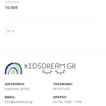
0
out of 5
10.00
€
ΔΙΕΎΘΥΝΣΗ:
ΤΗΛΈΦΩΝΟ:
Καρδίτσα, 43100
6973071473
EMAIL:
ΩΡΆΡΙΟ:
info@kidsdream.gr
Δε-Πα: 10:00 - 17:00