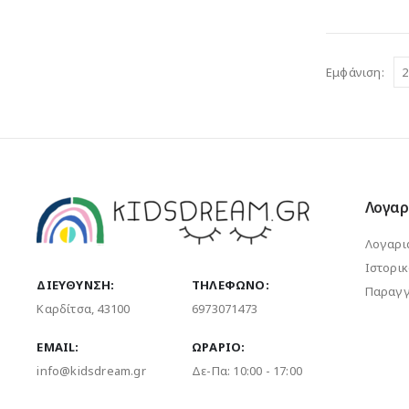
Εμφάνιση:
Λογαρ
Λογαρι
Ιστορι
ΔΙΕΎΘΥΝΣΗ:
ΤΗΛΈΦΩΝΟ:
Παραγγ
Καρδίτσα, 43100
6973071473
EMAIL:
ΩΡΆΡΙΟ:
info@kidsdream.gr
Δε-Πα: 10:00 - 17:00