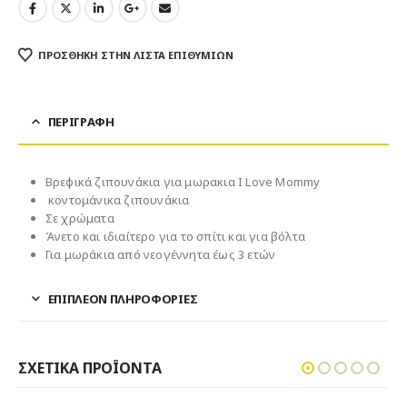
ΠΡΌΣΘΉΚΗ ΣΤΗΝ ΛΊΣΤΑ ΕΠΙΘΥΜΙΏΝ
ΠΕΡΙΓΡΑΦΉ
Βρεφικά ζιπουνάκια για μωρακια I Love Mοmmy
κοντομάνικα ζιπουνάκια
Σε χρώματα
Άνετο και ιδιαίτερο για το σπίτι και για βόλτα
Για μωράκια από νεογέννητα έως 3 ετών
ΕΠΙΠΛΈΟΝ ΠΛΗΡΟΦΟΡΊΕΣ
ΣΧΕΤΙΚΆ ΠΡΟΪΌΝΤΑ