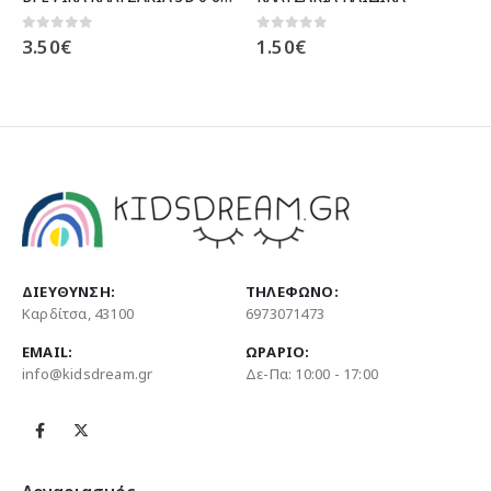
0
out of 5
0
out of 5
1.50
€
20.00
€
ΔΙΕΎΘΥΝΣΗ:
ΤΗΛΈΦΩΝΟ:
Καρδίτσα, 43100
6973071473
EMAIL:
ΩΡΆΡΙΟ:
info@kidsdream.gr
Δε-Πα: 10:00 - 17:00