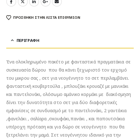
ΠΡΌΣΘΉΚΗ ΣΤΗΝ ΛΊΣΤΑ ΕΠΙΘΥΜΙΏΝ
ΠΕΡΙΓΡΑΦΉ
Ένα ολοκληρωμένο πακέτο με φανταστικά πραγματάκια σε
συσκευασία δώρου που θα κάνει ξεχωριστό τον ερχομό
του μικρου σας , σετ για νεογέννητο το σετ περιλαμβάνει.
φανταστική κουβερτούλα , μπλουζάκι κρουαζέ με μανικάκι
και παντελονάκι, ολόσωμο αμάνικο κορμάκι με διακόσμηση
δίνει την δυνατότητα στο σετ για δύο διαφορετικές
εμφανίσεις σε συνδυασμό με το παντελονάκι, 2 γαντάκια
,φανελάκι , σαλίαρα ,σκουφάκι,πανάκι , και παπουτσάκια
υπέροχη πρόταση και για δώρο σε νεογέννητο που θα
ξετρελάνει την μαμά. Σετ νεογέννητου ιδανικό για την