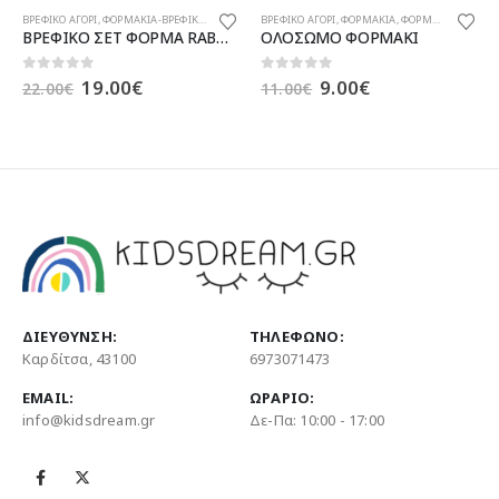
ΒΡΕΦΙΚΟ ΑΓΟΡΙ
,
ΦΟΡΜΑΚΙΑ
,
ΦΟΡΜΑΚΙΑ-ΒΡΕΦΙΚΟ ΣΕΤ-ΜΠΛΟΥΖΑ-ΠΑΝΤΕΛΟΝΙ
ΒΡΕΦΙΚΟ ΑΓΟΡΙ
,
ΦΟΡΜΑΚΙΑ-ΒΡΕΦΙΚΟ ΣΕΤ-ΜΠΛΟΥΖΑ-ΠΑΝΤΕΛΟΝΙ
ΟΛΟΣΩΜΟ ΦΟΡΜΑΚΙ
ΟΛΟΣΩΜΟ ΦΟΡΜΑΚΙ ΒΡΕΦΙΚΟ
Original
Η
0
out of 5
0
out of 5
9.00
€
11.00
€
11.00
€
price
τρέχουσα
was:
τιμή
11.00€.
είναι:
9.00€.
ΔΙΕΎΘΥΝΣΗ:
ΤΗΛΈΦΩΝΟ:
Καρδίτσα, 43100
6973071473
EMAIL:
ΩΡΆΡΙΟ:
info@kidsdream.gr
Δε-Πα: 10:00 - 17:00