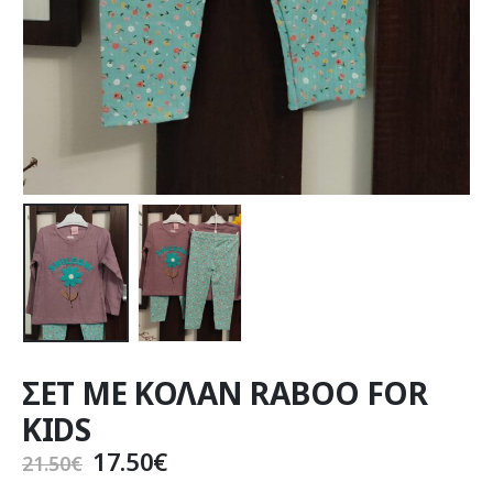
ΣΕΤ ΜΕ ΚΟΛΑΝ RABOO FOR
KIDS
Original
Η
17.50
€
21.50
€
price
τρέχουσα