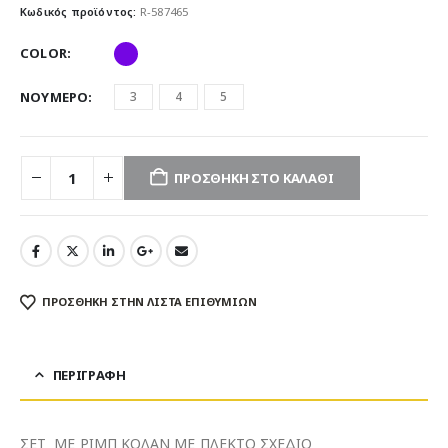
was:
τιμή
Κωδικός προϊόντος:
R-587465
21.50€.
είναι:
17.50€.
COLOR
ΝΟΥΜΕΡΟ
3
4
5
ΠΡΟΣΘΉΚΗ ΣΤΟ ΚΑΛΆΘΙ
ΠΡΌΣΘΉΚΗ ΣΤΗΝ ΛΊΣΤΑ ΕΠΙΘΥΜΙΏΝ
ΠΕΡΙΓΡΑΦΉ
ΣΕΤ ΜΕ ΡΙΜΠ ΚΟΛΑΝ ΜΕ ΠΛΕΚΤΟ ΣΧΕΔΙΟ