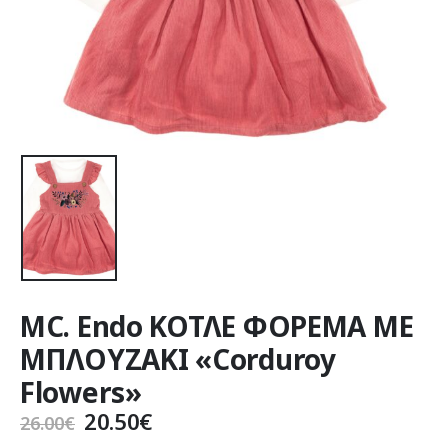
MC. Endo ΚΟΤΛΕ ΦΟΡΕΜΑ ΜΕ
ΜΠΛΟΥΖΑΚΙ «Corduroy
Flowers»
Original
Η
20.50
€
26.00
€
price
τρέχουσα