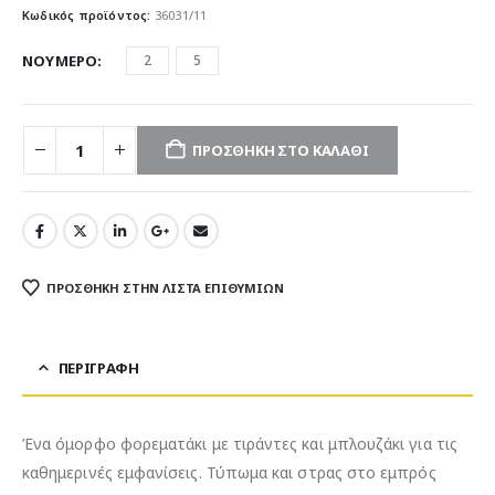
was:
τιμή
Κωδικός προϊόντος:
36031/11
26.00€.
είναι:
20.50€.
ΝΟΥΜΕΡΟ
2
5
ΠΡΟΣΘΉΚΗ ΣΤΟ ΚΑΛΆΘΙ
ΠΡΌΣΘΉΚΗ ΣΤΗΝ ΛΊΣΤΑ ΕΠΙΘΥΜΙΏΝ
ΠΕΡΙΓΡΑΦΉ
Ένα όμορφο φορεματάκι με τιράντες και μπλουζάκι για τις
καθημερινές εμφανίσεις. Τύπωμα και στρας στο εμπρός