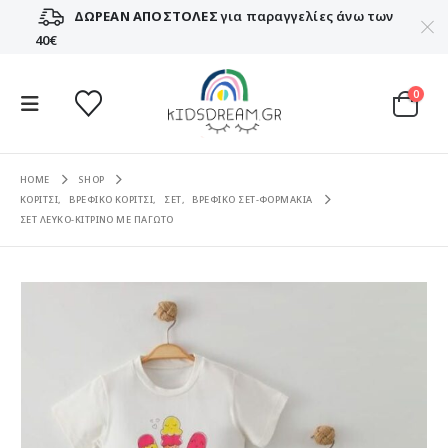
ΔΩΡΕΑΝ ΑΠΟΣΤΟΛΕΣ
για παραγγελίες άνω των
40€
0
HOME
SHOP
ΚΟΡΙΤΣΙ
,
ΒΡΕΦΙΚΟ ΚΟΡΙΤΣΙ
,
ΣΕΤ
,
ΒΡΕΦΙΚΟ ΣΕΤ-ΦΟΡΜΑΚΙΑ
ΣΕΤ ΛΕΥΚΟ-ΚΙΤΡΙΝΟ ΜΕ ΠΑΓΩΤΟ