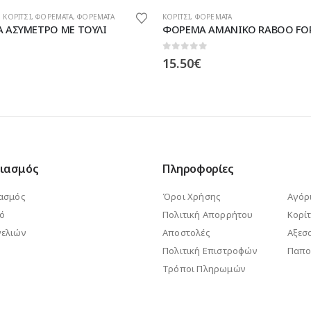
ΤΑ
ΚΟΡΙΤΣΙ
,
ΦΟΡΕΜΑΤΑ
ΝΙΚΟ RABOO FOR KIDS
0
out of 5
Original
Η
28.00
€
35.00
€
price
τρέχουσα
was:
τιμή
35.00€.
είναι:
28.00€.
ιασμός
Πληροφορίες
ασμός
Όροι Χρήσης
Αγόρ
κό
Πολιτική Απορρήτου
Κορίτ
ελιών
Αποστολές
Αξεσ
Πολιτική Επιστροφών
Παπο
Τρόποι Πληρωμών