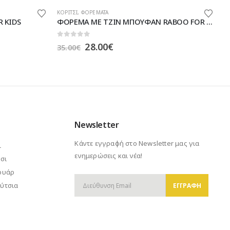
ΕΚΠΤΩΣΕΙΣ
,
ΚΟΡΙΤΣΙ
,
ΣΕΤ
,
ΦΟΡΕΜΑΤΑ
,
ΦΟΥΣΤΕΣ
ΚΟ
ΦΟΡΕΜΑ ΜΕ ΤΖΙΝ ΜΠΟΥΦΑΝ RABOO FOR KIDS
Cocorayoo ΤΖΙΝ ΦΟΥΣΤΑ/ΣΑΛΟΠΕΤΑ ΜΕ ΜΠΛΟΥΖΑΚΙ«Love»
Φ
0
out of 5
0
Original
Η
20.50
€
1
26.00
€
price
τρέχουσα
was:
τιμή
26.00€.
είναι:
20.50€.
Newsletter
Κάντε εγγραφή στο Newsletter μας για
ι
ενημερώσεις και νέα!
σι
ουάρ
ύτσια