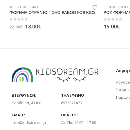
ΒΡΕΦΙΚΟ ΚΟΡΙΤΣΙ
,
ΚΟΡΙΤΣΙ
,
ΦΟΡΕΜΑΤΑ
,
ΦΟΡΕΜΑΤΑ
ΚΟΡΙΤΣΙ
,
ΦΟΡΕΜΑ
S
ΡΟΖ ΦΟΡΕΜΑ ΑΣΥΜΕΤΡΟ ΜΕ ΤΟΥΛΙ
ΦΟΡΕΜΑ ΑΜΑ
0
out of 5
0
out of 5
15.00
€
15.50
€
Λογαρ
Λογαρι
Ιστορι
ΔΙΕΎΘΥΝΣΗ:
ΤΗΛΈΦΩΝΟ:
Παραγγ
Καρδίτσα, 43100
6973071473
EMAIL:
ΩΡΆΡΙΟ:
info@kidsdream.gr
Δε-Πα: 10:00 - 17:00