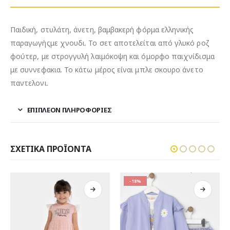
Παιδική, στυλάτη, άνετη, βαμβακερή φόρμα ελληνικής
παραγωγήςμε χνουδι. Το σετ αποτελείται από γλυκό ροζ
φούτερ, με στρογγυλή λαιμόκοψη και όμορφο παιχνίδισμα
με συννεφακια. Το κάτω μέρος είναι μπλε σκουρο άνετο
παντελονι.
ΕΠΙΠΛΈΟΝ ΠΛΗΡΟΦΟΡΊΕΣ
ΣΧΕΤΙΚΆ ΠΡΟΪΌΝΤΑ
-18%