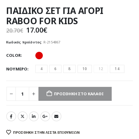
ΠΑΙΔΙΚΟ ΣΕΤ ΓΙΑ ΑΓΟΡΙ
RABOO FOR KIDS
Original
Η
17.00
€
20.70
€
price
τρέχουσα
was:
τιμή
Κωδικός προϊόντος:
R-2154867
20.70€.
είναι:
17.00€.
COLOR
ΝΟΥΜΕΡΟ
4
6
8
10
12
14
ΠΡΟΣΘΉΚΗ ΣΤΟ ΚΑΛΆΘΙ
ΠΡΌΣΘΉΚΗ ΣΤΗΝ ΛΊΣΤΑ ΕΠΙΘΥΜΙΏΝ