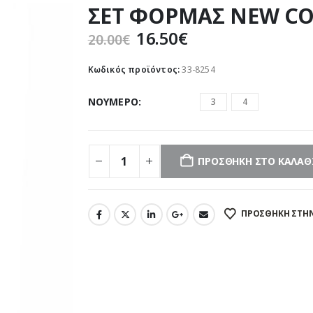
ΣΕΤ ΦΟΡΜΑΣ NEW CO
Original
Η
16.50
€
20.00
€
price
τρέχουσα
was:
τιμή
Κωδικός προϊόντος:
33-8254
20.00€.
είναι:
16.50€.
ΝΟΥΜΕΡΟ
3
4
ΠΡΟΣΘΉΚΗ ΣΤΟ ΚΑΛΆΘ
ΠΡΌΣΘΉΚΗ ΣΤΗΝ