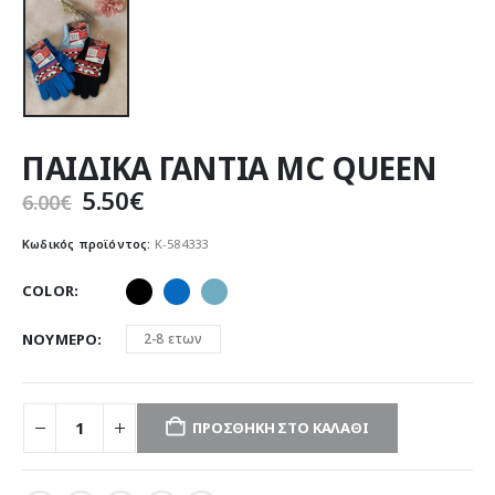
ΠΑΙΔΙΚΑ ΓΑΝΤΙΑ MC QUEEN
Original
Η
5.50
€
6.00
€
price
τρέχουσα
was:
τιμή
Κωδικός προϊόντος:
Κ-584333
6.00€.
είναι:
5.50€.
COLOR
ΝΟΥΜΕΡΟ
2-8 ετων
ΠΡΟΣΘΉΚΗ ΣΤΟ ΚΑΛΆΘΙ