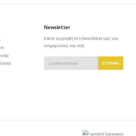
15.00€.
Newsletter
Κάντε εγγραφή στο Newsletter μας για
ι
ενημερώσεις και νέα!
σι
ουάρ
ύτσια