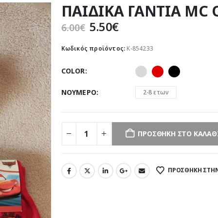
ΠΑΙΔΙΚΑ ΓΑΝΤΙΑ MC
Original
Η
5.50
€
6.00
€
price
τρέχουσα
was:
τιμή
Κωδικός προϊόντος:
Κ-854233
6.00€.
είναι:
5.50€.
COLOR
ΝΟΥΜΕΡΟ
2-8 ετων
ΠΡΟΣΘΉΚΗ ΣΤΟ ΚΑΛΆΘ
ΠΡΌΣΘΉΚΗ ΣΤΗΝ