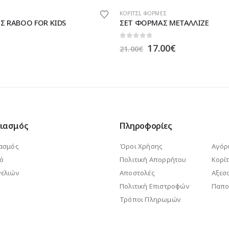
Αυτό το προϊόν έχει πολλαπλές παραλλαγές. Οι επιλογές μπορούν να επιλεγούν στη σελίδα του προϊόντος
Σ
ΕΚΠΤΩΣΕΙΣ
,
ΚΟΡΙΤΣΙ
,
ΦΟΡΜΕΣ
 ΜΕΤΑΛΛΙΖΕ
ΣΕΤ ΦΟΡΜΑΣ NEW COLLEGE
0
out of 5
inal
Η
Original
Η
0
€
20.00
€
25.00
€
e
τρέχουσα
price
τρέχουσα
:
τιμή
was:
τιμή
0€.
είναι:
25.00€.
είναι:
17.00€.
20.00€.
ιασμός
Πληροφορίες
ασμός
Όροι Χρήσης
Αγόρ
κό
Πολιτική Απορρήτου
Κορίτ
ελιών
Αποστολές
Αξεσ
Πολιτική Επιστροφών
Παπο
Τρόποι Πληρωμών