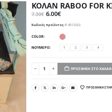
ΚΟΛΑΝ RABOO FOR K
Original
Η
6.00
€
7.30
€
price
τρέχουσα
was:
τιμή
Κωδικός προϊόντος:
R-4512022
7.30€.
είναι:
6.00€.
COLOR
ΝΟΥΜΕΡΟ
1
2
3
4
ΠΡΟΣΘΉΚΗ ΣΤΟ ΚΑΛΆΘ
ΠΡΌΣΘΉΚΗ ΣΤΗΝ