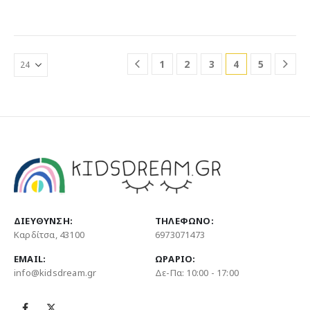
παραλλαγές.
παραλλαγές.
Οι
Οι
επιλογές
επιλογές
μπορούν
μπορούν
1
2
3
4
5
να
να
επιλεγούν
επιλεγούν
στη
στη
σελίδα
σελίδα
του
του
προϊόντος
προϊόντος
ΔΙΕΎΘΥΝΣΗ:
ΤΗΛΈΦΩΝΟ:
Καρδίτσα, 43100
6973071473
EMAIL:
ΩΡΆΡΙΟ:
info@kidsdream.gr
Δε-Πα: 10:00 - 17:00