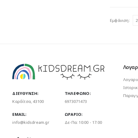
20.0
παραλλαγές.
Οι
Εμφάνιση:
επιλογές
μπορούν
να
επιλεγούν
στη
σελίδα
Λογαρ
του
προϊόντος
Λογαρι
Ιστορι
ΔΙΕΎΘΥΝΣΗ:
ΤΗΛΈΦΩΝΟ:
Παραγγ
Καρδίτσα, 43100
6973071473
EMAIL:
ΩΡΆΡΙΟ:
info@kidsdream.gr
Δε-Πα: 10:00 - 17:00