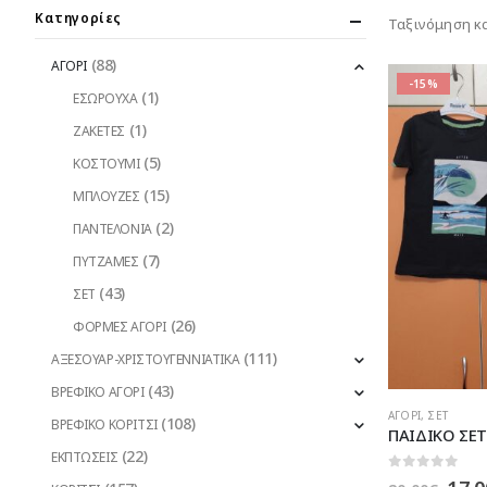
Κατηγορίες
Ταξινόμηση κ
(88)
ΑΓΟΡΙ
-15%
(1)
ΕΣΩΡΟΥΧΑ
(1)
ΖΑΚΕΤΕΣ
(5)
ΚΟΣΤΟΥΜΙ
(15)
ΜΠΛΟΥΖΕΣ
(2)
ΠΑΝΤΕΛΟΝΙΑ
(7)
ΠΥΤΖΑΜΕΣ
(43)
ΣΕΤ
(26)
ΦΟΡΜΕΣ ΑΓΟΡΙ
(111)
ΑΞΕΣΟΥΑΡ-ΧΡΙΣΤΟΥΓΕΝΝΙΑΤΙΚΑ
(43)
ΒΡΕΦΙΚΟ ΑΓΟΡΙ
Αυτό
ΑΓΟΡΙ
,
ΣΕΤ
(108)
ΒΡΕΦΙΚΟ ΚΟΡΙΤΣΙ
το
(22)
ΕΚΠΤΩΣΕΙΣ
προϊόν
0
out of 5
Orig