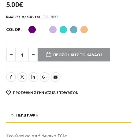
5.00
€
Κωδικός προϊόντος:
T-213099
COLOR
ΠΡΟΣΘΉΚΗ ΣΤΟ ΚΑΛΆΘΙ
ΠΡΌΣΘΉΚΗ ΣΤΗΝ ΛΊΣΤΑ ΕΠΙΘΥΜΙΏΝ
ΠΕΡΙΓΡΑΦΉ
Σκουλαρίκια από φυσικό ξύλο