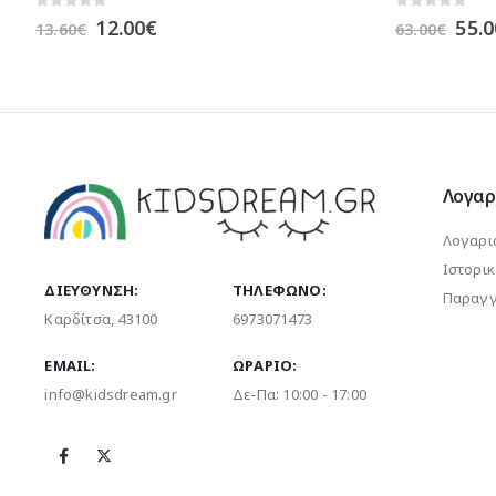
0
out of 5
0
out of 5
Original
Η
Orig
55.00
€
9.00
63.00
€
11.90
€
price
τρέχουσα
pric
was:
τιμή
was
63.00€.
είναι:
11.9
55.00€.
Λογαρ
Λογαρι
Ιστορι
ΔΙΕΎΘΥΝΣΗ:
ΤΗΛΈΦΩΝΟ:
Παραγγ
Καρδίτσα, 43100
6973071473
EMAIL:
ΩΡΆΡΙΟ:
info@kidsdream.gr
Δε-Πα: 10:00 - 17:00