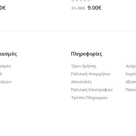
0
out of 5
inal
Η
€
14.00
€
e
τρέχουσα
:
τιμή
0€.
είναι:
9.00€.
ιασμός
Πληροφορίες
ασμός
Όροι Χρήσης
Αγόρ
κό
Πολιτική Απορρήτου
Κορίτ
ελιών
Αποστολές
Αξεσ
Πολιτική Επιστροφών
Παπο
Τρόποι Πληρωμών