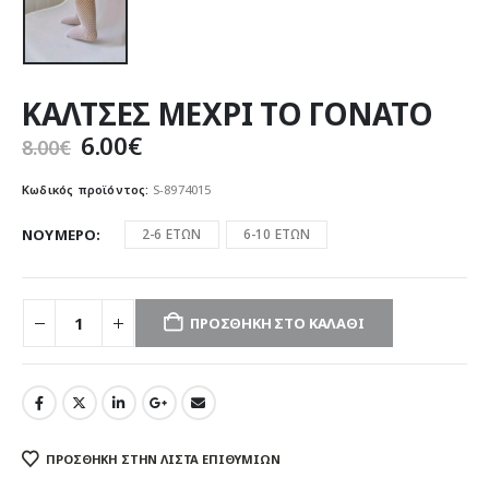
ΚΑΛΤΣΕΣ ΜΕΧΡΙ ΤΟ ΓΟΝΑΤΟ
Original
Η
6.00
€
8.00
€
price
τρέχουσα
was:
τιμή
Κωδικός προϊόντος:
S-8974015
8.00€.
είναι:
6.00€.
ΝΟΥΜΕΡΟ
2-6 ΕΤΩΝ
6-10 ΕΤΩΝ
ΠΡΟΣΘΉΚΗ ΣΤΟ ΚΑΛΆΘΙ
ΠΡΌΣΘΉΚΗ ΣΤΗΝ ΛΊΣΤΑ ΕΠΙΘΥΜΙΏΝ