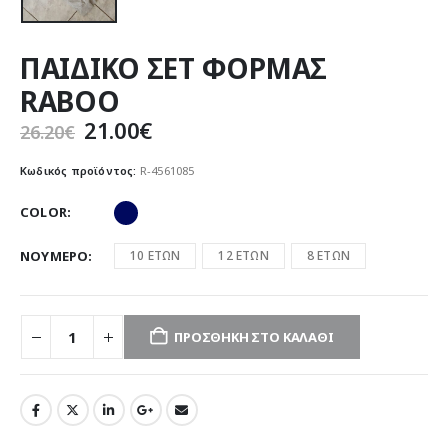
ΠΑΙΔΙΚΟ ΣΕΤ ΦΟΡΜΑΣ
RABOO
Original
Η
21.00
€
26.20
€
price
τρέχουσα
was:
τιμή
Κωδικός προϊόντος:
R-4561085
26.20€.
είναι:
21.00€.
COLOR
ΝΟΥΜΕΡΟ
10 ΕΤΩΝ
12 ΕΤΩΝ
8 ΕΤΩΝ
ΠΡΟΣΘΉΚΗ ΣΤΟ ΚΑΛΆΘΙ