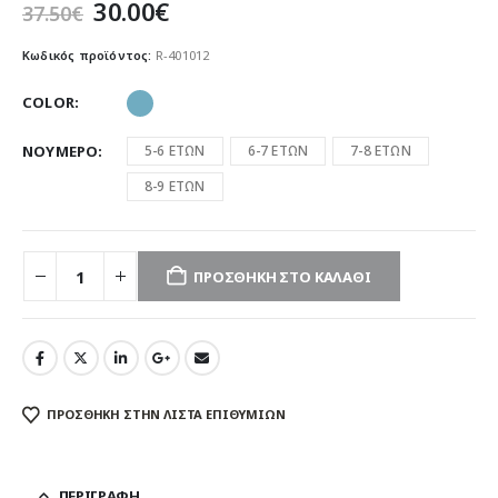
Original
Η
30.00
€
37.50
€
price
τρέχουσα
was:
τιμή
Κωδικός προϊόντος:
R-401012
37.50€.
είναι:
30.00€.
COLOR
ΝΟΥΜΕΡΟ
5-6 ΕΤΩΝ
6-7 ΕΤΩΝ
7-8 ΕΤΩΝ
8-9 ΕΤΩΝ
ΠΡΟΣΘΉΚΗ ΣΤΟ ΚΑΛΆΘΙ
ΠΡΌΣΘΉΚΗ ΣΤΗΝ ΛΊΣΤΑ ΕΠΙΘΥΜΙΏΝ
ΠΕΡΙΓΡΑΦΉ